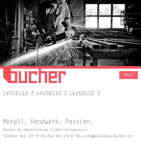
Menü
Leitbild 3
Leitbild 2
Leitbild 1
Metall
.
Handwerk
.
Passion
.
Bucher AG
Ebnetstrasse 1
6043 Adligenswil
Telefon 041 370 79 30
Fax 041 370 87 30
info@metallbau-bucher.ch